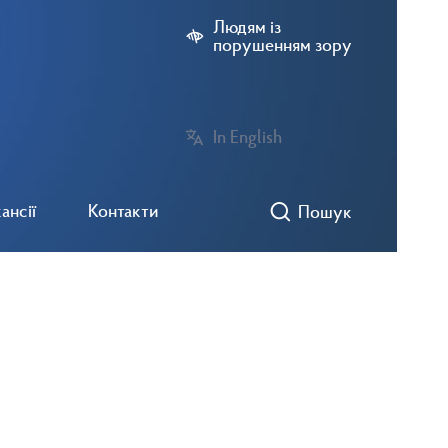
Людям із
порушенням зору
In English
ансії
Контакти
Пошук